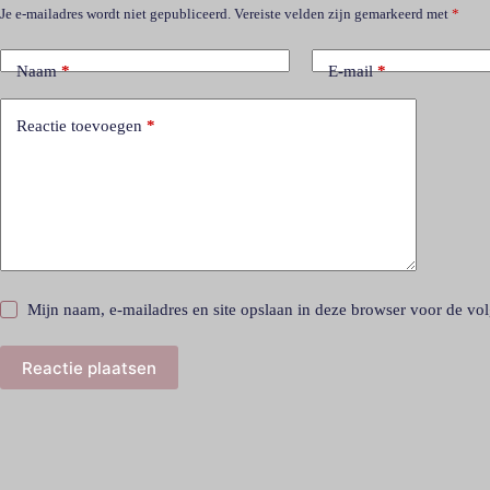
Je e-mailadres wordt niet gepubliceerd.
Vereiste velden zijn gemarkeerd met
*
Naam
*
E-mail
*
Reactie toevoegen
*
Mijn naam, e-mailadres en site opslaan in deze browser voor de vol
Reactie plaatsen