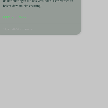
de herinneringen die ons verbinden. Lees verder en
beleef deze unieke ervaring!
LEES VERDER »
11 juni 2025
Geen reacties