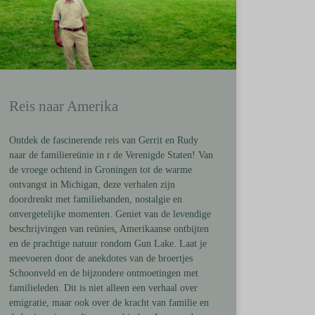
Reis naar Amerika
Ontdek de fascinerende reis van Gerrit en Rudy
naar de familiereünie in r de Verenigde Staten! Van
de vroege ochtend in Groningen tot de warme
ontvangst in Michigan, deze verhalen zijn
doordrenkt met familiebanden, nostalgie en
onvergetelijke momenten. Geniet van de levendige
beschrijvingen van reünies, Amerikaanse ontbijten
en de prachtige natuur rondom Gun Lake. Laat je
meevoeren door de anekdotes van de broertjes
Schoonveld en de bijzondere ontmoetingen met
familieleden. Dit is niet alleen een verhaal over
emigratie, maar ook over de kracht van familie en