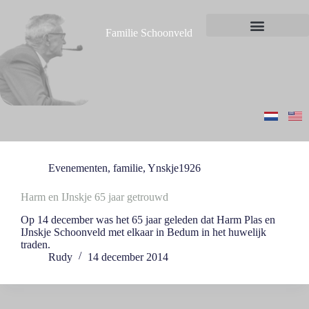
G
a
Familie Schoonveld
n
Nieuws en berichten
a
a
r
d
e
i
n
h
o
u
Evenementen
,
familie
,
Ynskje1926
d
Harm en IJnskje 65 jaar getrouwd
Op 14 december was het 65 jaar geleden dat Harm Plas en
IJnskje Schoonveld met elkaar in Bedum in het huwelijk
traden.
Rudy
14 december 2014