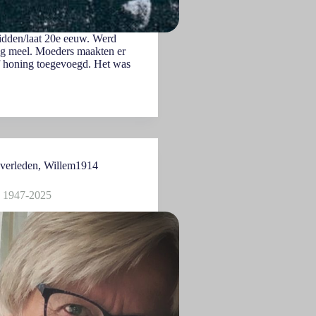
idden/laat 20e eeuw. Werd
ig meel. Moeders maakten er
f honing toegevoegd. Het was
verleden
,
Willem1914
d 1947-2025