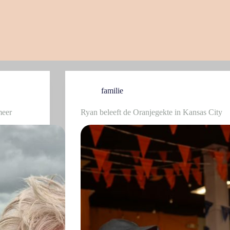
familie
meer
Ryan beleeft de Oranjegekte in Kansas City