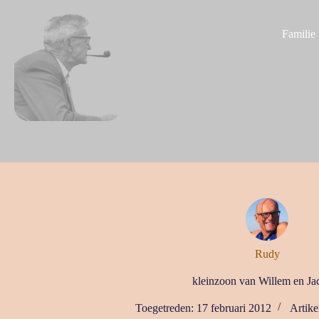
G
a
Familie
n
a
a
r
d
e
i
n
h
o
u
d
Rudy
kleinzoon van Willem en Ja
Toegetreden: 17 februari 2012
Artike