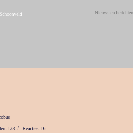
Nieuws en berichte
 Schoonveld
cobus
len: 128
Reacties: 16