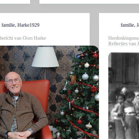
familie
,
Harke1929
familie
,
J
tbericht van Oom Harke
Herdenkingsnu
Reflecties van 