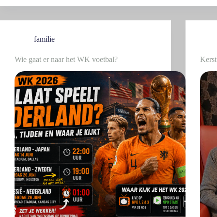
familie
Wie gaat er naar het WK voetbal?
Kers