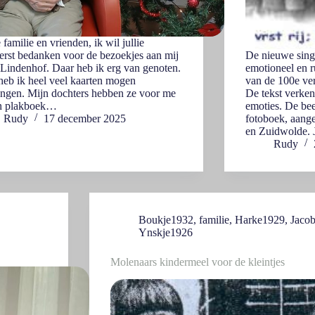
 familie en vrienden, ik wil jullie
eerst bedanken voor de bezoekjes aan mij
De nieuwe singl
 Lindenhof. Daar heb ik erg van genoten.
emotioneel en r
eb ik heel veel kaarten mogen
van de 100e ver
ngen. Mijn dochters hebben ze voor me
De tekst verken
en plakboek…
emoties. De bee
Rudy
17 december 2025
fotoboek, aange
en Zuidwolde. 
Rudy
Boukje1932
,
familie
,
Harke1929
,
Jaco
Ynskje1926
Molenaars kindermeel voor de kleintjes