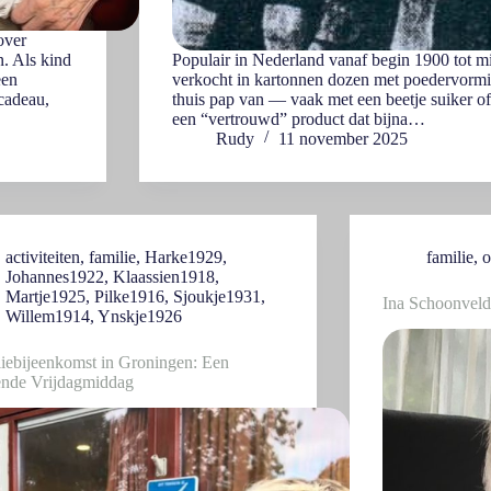
over
n. Als kind
Populair in Nederland vanaf begin 1900 tot m
een
verkocht in kartonnen dozen met poedervorm
 cadeau,
thuis pap van — vaak met een beetje suiker o
een “vertrouwd” product dat bijna…
Rudy
11 november 2025
activiteiten
,
familie
,
Harke1929
,
familie
,
o
Johannes1922
,
Klaassien1918
,
Martje1925
,
Pilke1916
,
Sjoukje1931
,
Ina Schoonvel
Willem1914
,
Ynskje1926
iebijeenkomst in Groningen: Een
ende Vrijdagmiddag