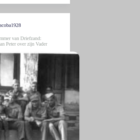
acoba1928
mmer van Driefzand:
Jan Peter over zijn Vader