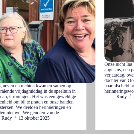
Onze nicht Ina
augustus, een p
verjaardag, ove
dochter van Oo
ig neven en nichten kwamen samen op
haar afscheid h
tralende vrijdagmiddag in de speeltuin in
herinneringswo
man, Groningen. Het was een geweldige
Rudy
enheid om bij te praten en onze banden
rsterken. We deelden herinneringen en
ten nieuwe. We genoten van de…
Rudy
13 oktober 2025