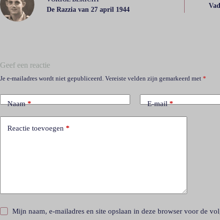
Vad
De Razzia van 27 april 1944
Geef een reactie
Je e-mailadres wordt niet gepubliceerd.
Vereiste velden zijn gemarkeerd met
*
Naam
*
E-mail
*
Reactie toevoegen
*
Mijn naam, e-mailadres en site opslaan in deze browser voor de vol