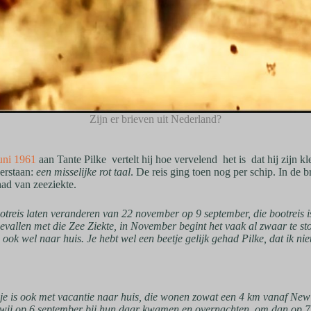
Zijn er brieven uit Nederland?
juni 1961
aan Tante Pilke vertelt hij hoe vervelend het is dat hij zijn k
verstaan:
een misselijke rot taal
. De reis ging toen nog per schip. In de bri
ad van zeeziekte.
otreis laten veranderen van 22 november op 9 september, die bootreis is
evallen met die Zee Ziekte, in November begint het vaak al zwaar te s
 ook wel naar huis. Je hebt wel een beetje gelijk gehad Pilke, dat ik nie
sje is ook met vacantie naar huis, die wonen zowat een 4 km vanaf New
 wij op 6 september bij hun daar kwamen en overnachten, om dan op 7