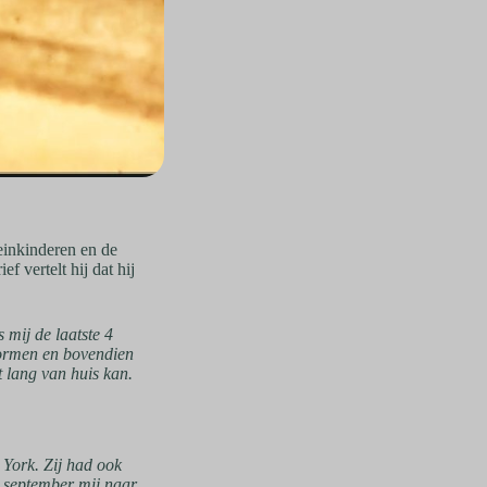
leinkinderen en de
ef vertelt hij dat hij
 mij de laatste 4
tormen en bovendien
t lang van huis kan.
 York. Zij had ook
 september mij naar