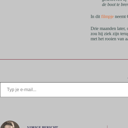
de boot te br
In dit
filmpje
neemt O
Drie maanden later, 
zou hij ziek zijn te
met het rooien van a
VORIGE
BERICHT