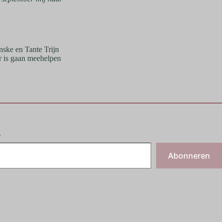
nske en Tante Trijn
er is gaan meehelpen
.
Abonneren