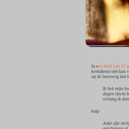
In e
en brief van 21 
kerkdienst niet kan 
op de heenweg last h
Ik heb mijn bo
dagen slecht b
verlang ik dan
knip
Auke zijn mei
geschreven of