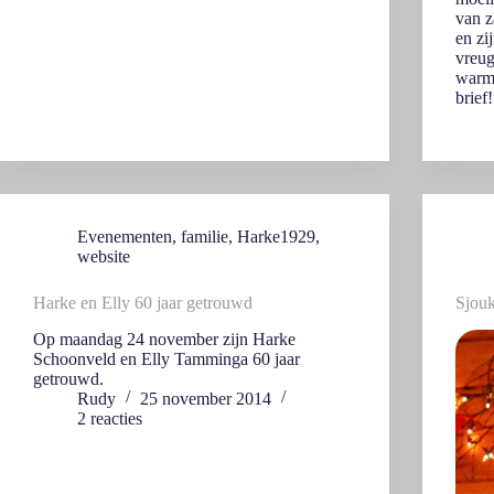
van z
en zi
vreug
warme
brief!
Evenementen
,
familie
,
Harke1929
,
website
Harke en Elly 60 jaar getrouwd
Sjouk
Op maandag 24 november zijn Harke
Schoonveld en Elly Tamminga 60 jaar
getrouwd.
Rudy
25 november 2014
2 reacties