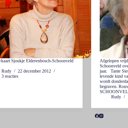
kaart Sjoukje Elderenbosch-Schoonveld
Afgelopen vrijd
Schoonveld over
Rudy
22 december 2012
jaar. Tante Si
3 reacties
levende kind v
wordt donderda
begraven. Ro
SCHOONVE
Rudy