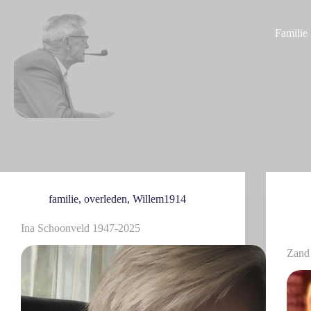
G
a
Familie
n
a
a
r
d
e
i
n
h
o
u
d
familie
,
overleden
,
Willem1914
Ina Schoonveld 1947-2025
Zand 