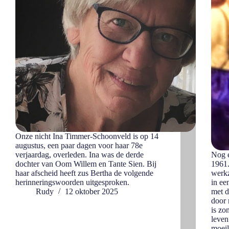
Onze nicht Ina Timmer-Schoonveld is op 14
augustus, een paar dagen voor haar 78e
verjaardag, overleden. Ina was de derde
Nog e
dochter van Oom Willem en Tante Sien. Bij
1961.
haar afscheid heeft zus Bertha de volgende
werkz
herinneringswoorden uitgesproken.
in ee
Rudy
12 oktober 2025
met 
door 
is zo
leven
moeil