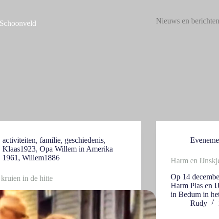
Nieuws en berichte
 Schoonveld
activiteiten
,
familie
,
geschiedenis
,
Eveneme
Klaas1923
,
Opa Willem in Amerika
1961
,
Willem1886
Harm en IJnskj
Op 14 december
kruien in de hitte
Harm Plas en I
in Bedum in het
Rudy