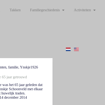
n
Takken
Familiegeschiedenis
Activiteiten
nten
,
familie
,
Ynskje1926
e 65 jaar getrouwd
 was het 65 jaar geleden dat
Jnskje Schoonveld met elkaar
 huwelijk traden.
14 december 2014