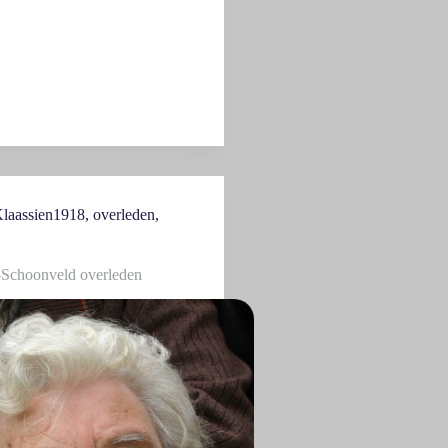
laassien1918
,
overleden
,
-Schoonveld overleden