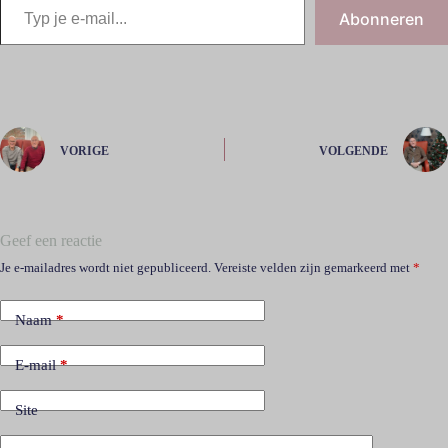
Abonneren
VORIGE
VOLGENDE
Geef een reactie
Je e-mailadres wordt niet gepubliceerd.
Vereiste velden zijn gemarkeerd met
*
Naam
*
E-mail
*
Site