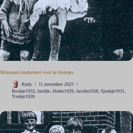
Molenaars kindermeel voor de kleintjes
Rudy
11 november 2025
Boukje1932
,
familie
,
Harke1929
,
Jacoba1928
,
Sjoukje1931
,
Ynskje1926