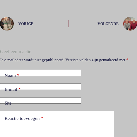
VORIGE
VOLGENDE
Geef een reactie
Je e-mailadres wordt niet gepubliceerd.
Vereiste velden zijn gemarkeerd met
*
Naam
*
E-mail
*
Site
Reactie toevoegen
*