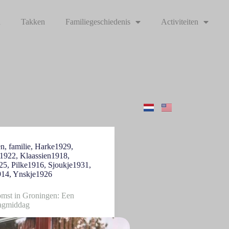
n
Takken
Familiegeschiedenis
Activiteiten
en
,
familie
,
Harke1929
,
s1922
,
Klaassien1918
,
25
,
Pilke1916
,
Sjoukje1931
,
914
,
Ynskje1926
omst in Groningen: Een
dagmiddag