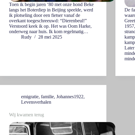
Toen ik begin jaren ‘80 met onze hond Beke
langs het Boterdiep in Beijing speelde, werd
De fa
ik plotseling door een fietser vanaf de
waaro
overkant toegeschreeuwd: “Dierenbeul!”
Greet
Verstoord keek ik op. Het was Oom Harke,
1957,
onderweg naar huis. Ik kom regelmatig…
stran
Rudy
28 mei 2025
kampe
kampw
Later
minde
minde
emigratie
,
familie
,
Johannes1922
,
Levensverhalen
Wij kwamen terug