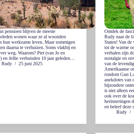
n pensioen blijven de meeste
Ontdek de fasci
ieleden wonen waar ze al woonden
Rudy naar de fa
ens hun werkzame leven. Maar sommigen
Staten! Van de
ten daarna te verhuizen. Soms vlakbij en
tot de warme on
ver weg. Waarom? Piet (van Jo en
verhalen zijn d
) en Jellie verhuisden 10 jaar geleden…
nostalgie en on
Rudy
25 juni 2025
van de levendig
Amerikaanse ont
rondom Gun Lak
anekdotes van d
bijzondere ontm
is niet alleen e
ook over de kra
herinneringen d
en beleef deze 
Rudy