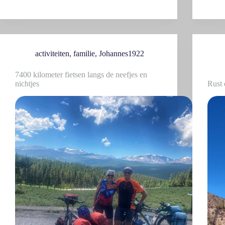
activiteiten
,
familie
,
Johannes1922
7400 kilometer fietsen langs de neefjes en
nichtjes
Rust 