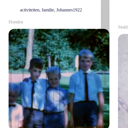
activiteiten
,
familie
,
Johannes1922
Honden
Stok