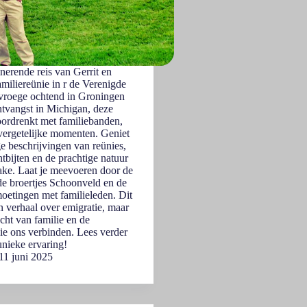
nerende reis van Gerrit en
miliereünie in r de Verenigde
 vroege ochtend in Groningen
tvangst in Michigan, deze
oordrenkt met familiebanden,
vergetelijke momenten. Geniet
e beschrijvingen van reünies,
bijten en de prachtige natuur
e. Laat je meevoeren door de
e broertjes Schoonveld en de
oetingen met familieleden. Dit
en verhaal over emigratie, maar
cht van familie en de
ie ons verbinden. Lees verder
unieke ervaring!
11 juni 2025