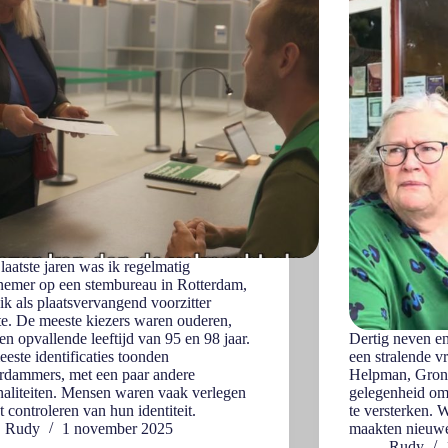
 laatste jaren was ik regelmatig
emer op een stembureau in Rotterdam,
ik als plaatsvervangend voorzitter
e. De meeste kiezers waren ouderen,
en opvallende leeftijd van 95 en 98 jaar.
Dertig neven e
este identificaties toonden
een stralende v
rdammers, met een paar andere
Helpman, Groni
naliteiten. Mensen waren vaak verlegen
gelegenheid om 
et controleren van hun identiteit.
te versterken. 
Rudy
1 november 2025
maakten nieuw
Rudy