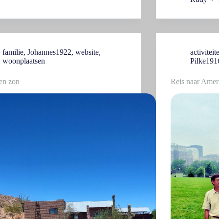
familie
,
Johannes1922
,
website
,
activiteit
woonplaatsen
Pilke191
en zon
Reis naar Amer