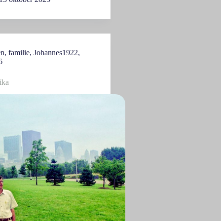
en
,
familie
,
Johannes1922
,
6
ika