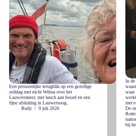
In de
Een persoonlijke terugblik op een gezellige
waarn
zeildag met nicht Wilma over het
waar 
Lauwersmeer, met lunch aan boord en een
werkt
fijne afsluiting in Lauwersoog.
met e
Rudy
9 juli 2026
De me
Rotte
natio
bij h