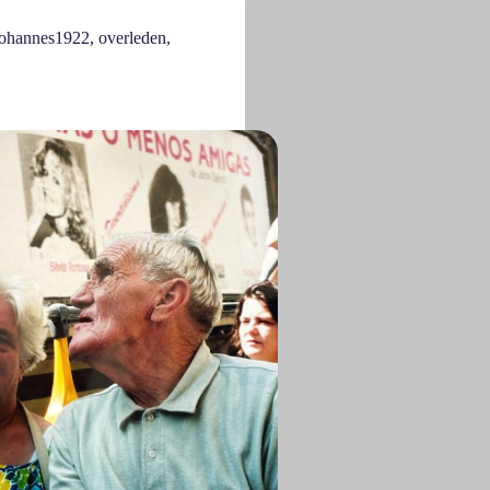
ohannes1922
,
overleden
,