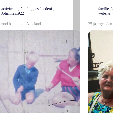
activiteiten
,
familie
,
geschiedenis
,
familie
,
J
Johannes1922
website
brood bakken op Ameland
25 jaar geleden