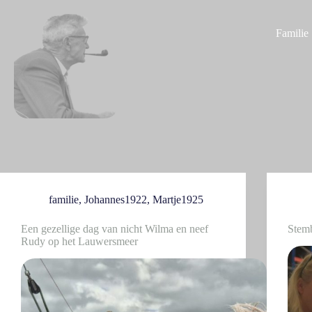
G
a
Familie
n
a
a
r
d
e
i
n
h
o
u
d
familie
,
Johannes1922
,
Martje1925
Een gezellige dag van nicht Wilma en neef
Stem
Rudy op het Lauwersmeer