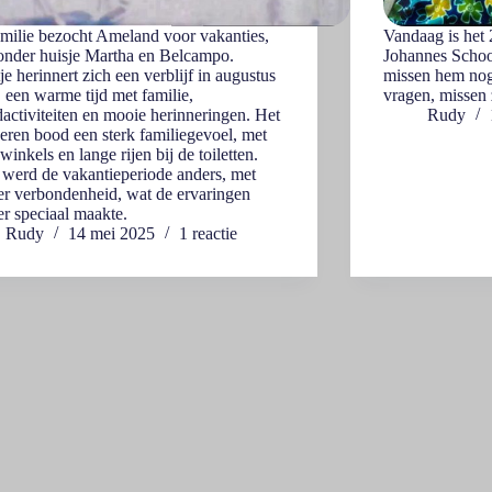
milie bezocht Ameland voor vakanties,
Vandaag is het 
nder huisje Martha en Belcampo.
Johannes Schoo
je herinnert zich een verblijf in augustus
missen hem nog
 een warme tijd met familie,
vragen, missen 
dactiviteiten en mooie herinneringen. Het
Rudy
ren bood een sterk familiegevoel, met
inkels en lange rijen bij de toiletten.
 werd de vakantieperiode anders, met
r verbondenheid, wat de ervaringen
r speciaal maakte.
Rudy
14 mei 2025
1 reactie