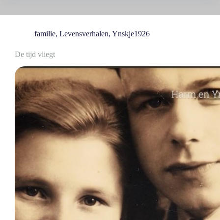
familie
,
Levensverhalen
,
Ynskje1926
De tijd vliegt